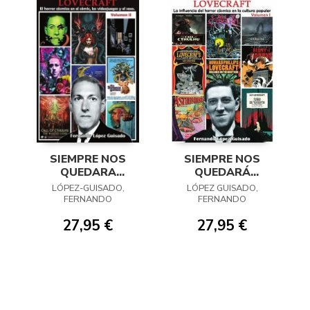
SIEMPRE NOS
SIEMPRE NOS
QUEDARA
QUEDARÁ
LOVECRAFT 02 EL
LOVECRAFT 01
LÓPEZ-GUISADO,
LÓPEZ GUISADO,
HORROR COSMICO
FERNANDO
FERNANDO
EN LOS CÓMICS
27,95 €
27,95 €