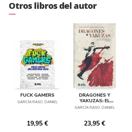
Otros libros del autor
FUCK GAMERS
DRAGONES Y
YAKUZAS: EL
GARCÍA RASO, DANIEL
VUELO DE SEGA
GARCÍA RASO, DANIEL
HACIA EL
INFRAMUNDO
19,95 €
23,95 €
JAPONÉS