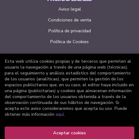
Aviso legal
Condiciones de venta
Política de privacidad
Política de Cookies
Esta web utiliza cookies propias y de terceros que permiten al
ATENCIÓN AL CLIENTE
usuario la navegación a través de una página web (técnicas),
para el seguimiento y análisis estadístico del comportamiento
Quiénes somos
de los usuarios (analíticas), que permiten la gestión de los
espacios publicitarios que, en su caso, el editor haya incluido en
Pedidos especiales
una página (publicitarias) y cookies que almacenan información
del comportamiento de los usuarios obtenida a través de la
Formulario de desistimiento
observación continuada de sus hábitos de navegación. Si
acepta este aviso consideraremos que acepta su uso. Puede
obtener más información
aquí
.
Aceptar cookies
2026 ©
Librería Joker
. Todos los Derechos Reservados |