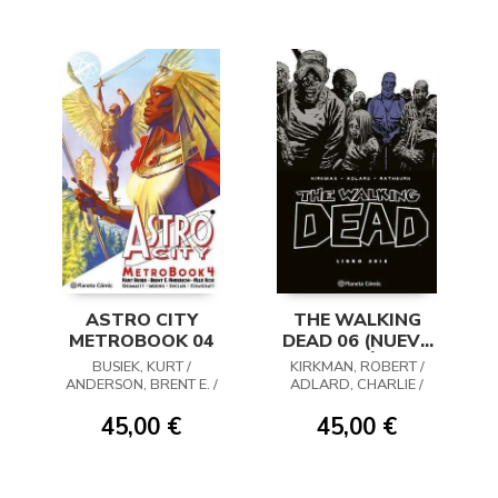
ASTRO CITY
THE WALKING
METROBOOK 04
DEAD 06 (NUEVA
EDICIÓN)
BUSIEK, KURT /
KIRKMAN, ROBERT /
ANDERSON, BRENT E. /
ADLARD, CHARLIE /
ROSS, ALEX / GRUMMETT
RATHBURN, CLIFF
/ MERINO / SINCLAIR /
45,00 €
45,00 €
COMICRAFT