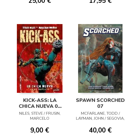
25,00 €
17,95 €
KICK-ASS: LA
SPAWN SCORCHED
CHICA NUEVA 02
07
(PRECIO
NILES, STEVE / FRUSIN,
MCFARLANE, TODD /
REBAJADO)
MARCELO
LAYMAN, JOHN / SEGOVIA,
STEPHEN / PANSICA,
DUDU
9,00 €
40,00 €