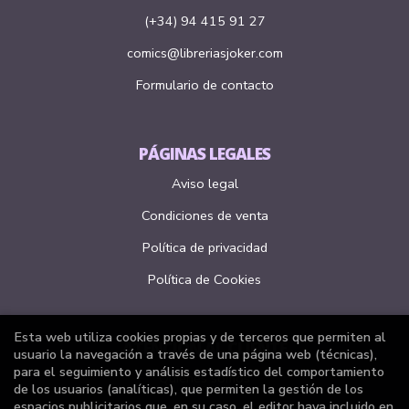
(+34) 94 415 91 27
comics@libreriasjoker.com
Formulario de contacto
PÁGINAS LEGALES
Aviso legal
Condiciones de venta
Política de privacidad
Política de Cookies
Esta web utiliza cookies propias y de terceros que permiten al
ATENCIÓN AL CLIENTE
usuario la navegación a través de una página web (técnicas),
para el seguimiento y análisis estadístico del comportamiento
Quiénes somos
de los usuarios (analíticas), que permiten la gestión de los
espacios publicitarios que, en su caso, el editor haya incluido en