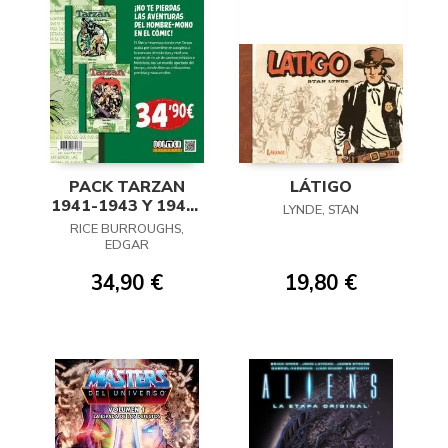
PACK TARZAN
LÁTIGO
1941-1943 Y 1943-
LYNDE, STAN
1945
RICE BURROUGHS,
EDGAR
34,90 €
19,80 €