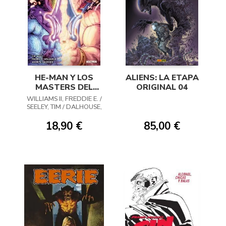
HE-MAN Y LOS
ALIENS: LA ETAPA
MASTERS DEL
ORIGINAL 04
UNIVERSO 01: LA
WILLIAMS II, FREDDIE E. /
ESPADA DE LOS
SEELEY, TIM / DALHOUSE,
DEFECTOS
ANDREW
18,90 €
85,00 €