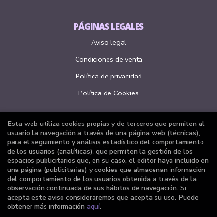
PÁGINAS LEGALES
Aviso legal
Condiciones de venta
Política de privacidad
Política de Cookies
Esta web utiliza cookies propias y de terceros que permiten al
ATENCIÓN AL CLIENTE
usuario la navegación a través de una página web (técnicas),
para el seguimiento y análisis estadístico del comportamiento
Quiénes somos
de los usuarios (analíticas), que permiten la gestión de los
espacios publicitarios que, en su caso, el editor haya incluido en
Pedidos especiales
una página (publicitarias) y cookies que almacenan información
del comportamiento de los usuarios obtenida a través de la
Formulario de desistimiento
observación continuada de sus hábitos de navegación. Si
acepta este aviso consideraremos que acepta su uso. Puede
obtener más información
aquí
.