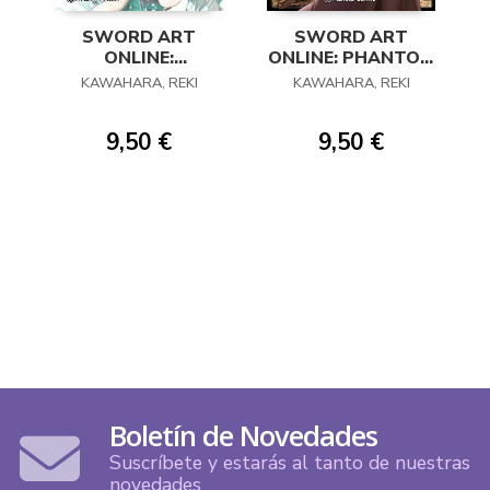
SWORD ART
SWORD ART
ONLINE:
ONLINE: PHANTOM
PROGRESSIVE 01
BULLET 03
KAWAHARA, REKI
KAWAHARA, REKI
9,50 €
9,50 €
Boletín de Novedades
Suscríbete y estarás al tanto de nuestras
novedades