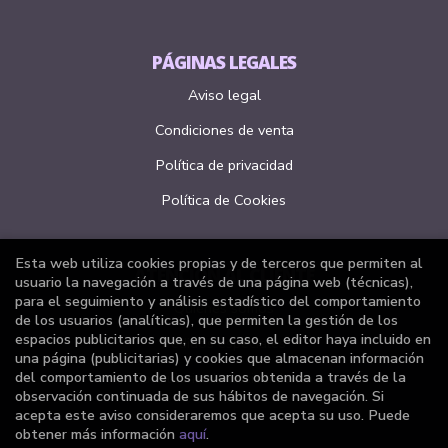
PÁGINAS LEGALES
Aviso legal
Condiciones de venta
Política de privacidad
Política de Cookies
Esta web utiliza cookies propias y de terceros que permiten al
ATENCIÓN AL CLIENTE
usuario la navegación a través de una página web (técnicas),
para el seguimiento y análisis estadístico del comportamiento
Quiénes somos
de los usuarios (analíticas), que permiten la gestión de los
espacios publicitarios que, en su caso, el editor haya incluido en
Pedidos especiales
una página (publicitarias) y cookies que almacenan información
del comportamiento de los usuarios obtenida a través de la
Formulario de desistimiento
observación continuada de sus hábitos de navegación. Si
acepta este aviso consideraremos que acepta su uso. Puede
obtener más información
aquí
.