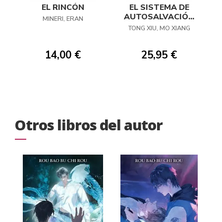
EL RINCÓN
EL SISTEMA DE
AUTOSALVACIÓN
MINERI, ERAN
DEL VILLANO
TONG XIU, MO XIANG
ESCORIA 04
(NOVELA)
14,00 €
25,95 €
Otros libros del autor