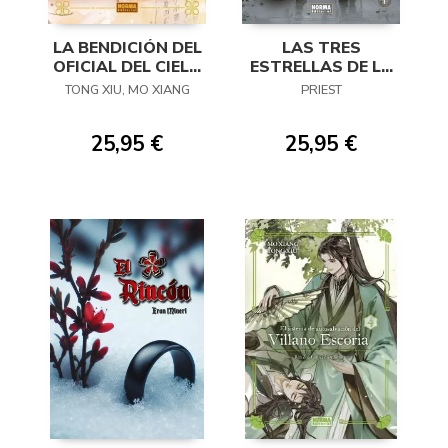
LA BENDICIÓN DEL
LAS TRES
OFICIAL DEL CIELO
ESTRELLAS DE LA
07 (NOVELA)
CALAMIDAD 01
TONG XIU, MO XIANG
PRIEST
25,95 €
25,95 €