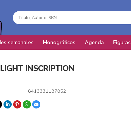
es semanales
Monográficos
Agenda
Figuras
LIGHT INSCRIPTION
8413331187852