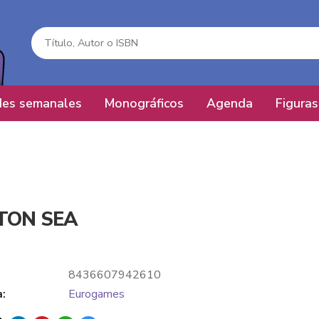
es semanales
Monográficos
Agenda
Figuras
TON SEA
8436607942610
a:
Eurogames