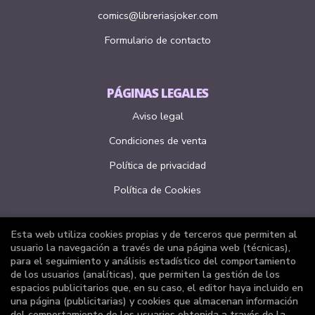
comics@libreriasjoker.com
Formulario de contacto
PÁGINAS LEGALES
Aviso legal
Condiciones de venta
Política de privacidad
Política de Cookies
Esta web utiliza cookies propias y de terceros que permiten al
ATENCIÓN AL CLIENTE
usuario la navegación a través de una página web (técnicas),
para el seguimiento y análisis estadístico del comportamiento
Quiénes somos
de los usuarios (analíticas), que permiten la gestión de los
espacios publicitarios que, en su caso, el editor haya incluido en
Pedidos especiales
una página (publicitarias) y cookies que almacenan información
del comportamiento de los usuarios obtenida a través de la