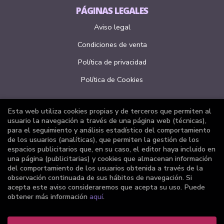
PÁGINAS LEGALES
Aviso legal
Condiciones de venta
Política de privacidad
Política de Cookies
Esta web utiliza cookies propias y de terceros que permiten al
ATENCIÓN AL CLIENTE
usuario la navegación a través de una página web (técnicas),
para el seguimiento y análisis estadístico del comportamiento
Quiénes somos
de los usuarios (analíticas), que permiten la gestión de los
espacios publicitarios que, en su caso, el editor haya incluido en
Pedidos especiales
una página (publicitarias) y cookies que almacenan información
del comportamiento de los usuarios obtenida a través de la
Formulario de desistimiento
observación continuada de sus hábitos de navegación. Si
acepta este aviso consideraremos que acepta su uso. Puede
obtener más información
aquí
.