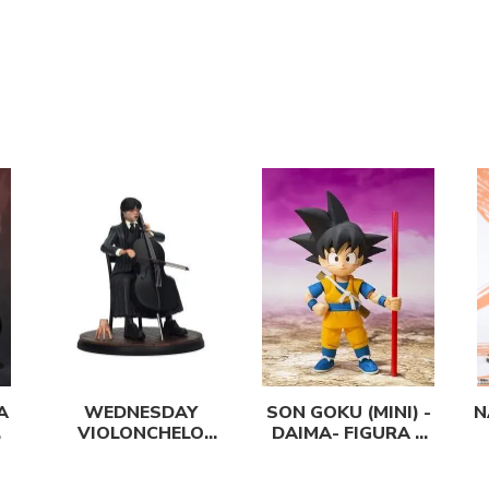
A
WEDNESDAY
SON GOKU (MINI) -
N
VIOLONCHELO
DAIMA- FIGURA 7
FIGURA 15 CM
CM DRAGON BALL
DAIMA SH