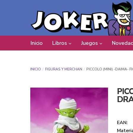
Inicio
Libros
Juegos
Novedad
INICIO
FIGURAS Y MERCHAN
PICCOLO (MINI) -DAIMA- 
PICC
DRA
EAN:
Materi