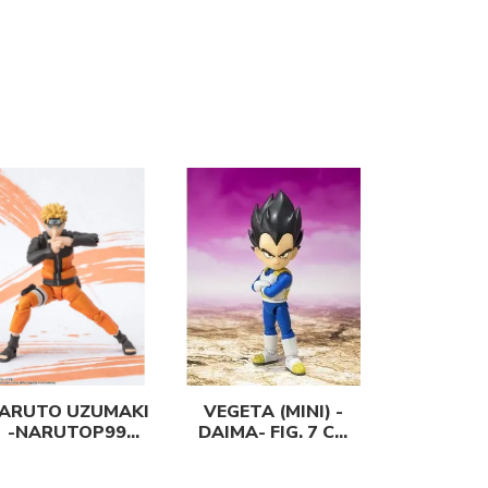
ARUTO UZUMAKI
VEGETA (MINI) -
-NARUTOP99
DAIMA- FIG. 7 CM
EDITION- FIGURA
DRAGON BALL
14,5 CM NARUTO
DAIMA SH