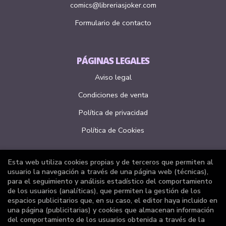
comics@libreriasjoker.com
Formulario de contacto
PÁGINAS LEGALES
Aviso legal
Condiciones de venta
Política de privacidad
Política de Cookies
Esta web utiliza cookies propias y de terceros que permiten al
ATENCIÓN AL CLIENTE
usuario la navegación a través de una página web (técnicas),
para el seguimiento y análisis estadístico del comportamiento
Quiénes somos
de los usuarios (analíticas), que permiten la gestión de los
espacios publicitarios que, en su caso, el editor haya incluido en
Pedidos especiales
una página (publicitarias) y cookies que almacenan información
del comportamiento de los usuarios obtenida a través de la
Formulario de desistimiento