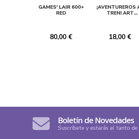
GAMES' LAIR 600+
¡AVENTUREROS 
RED
TREN! ART
SLEEVES
80,00 €
18,00 €
Boletín de Novedades
Suscríbete y estarás al tanto d