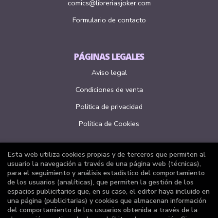
comics@libreriasjoker.com
Formulario de contacto
PÁGINAS LEGALES
Aviso legal
Condiciones de venta
Política de privacidad
Política de Cookies
Esta web utiliza cookies propias y de terceros que permiten al
ATENCIÓN AL CLIENTE
usuario la navegación a través de una página web (técnicas),
para el seguimiento y análisis estadístico del comportamiento
Quiénes somos
de los usuarios (analíticas), que permiten la gestión de los
espacios publicitarios que, en su caso, el editor haya incluido en
Pedidos especiales
una página (publicitarias) y cookies que almacenan información
del comportamiento de los usuarios obtenida a través de la
Formulario de desistimiento