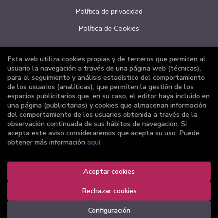
Política de privacidad
Política de Cookies
Esta web utiliza cookies propias y de terceros que permiten al
ATENCIÓN AL CLIENTE
usuario la navegación a través de una página web (técnicas),
para el seguimiento y análisis estadístico del comportamiento
Quiénes somos
de los usuarios (analíticas), que permiten la gestión de los
espacios publicitarios que, en su caso, el editor haya incluido en
Pedidos especiales
una página (publicitarias) y cookies que almacenan información
del comportamiento de los usuarios obtenida a través de la
Formulario de desistimiento
observación continuada de sus hábitos de navegación. Si
acepta este aviso consideraremos que acepta su uso. Puede
obtener más información
aquí
.
2026 ©
Librería Joker
Aceptar cookies
. Todos los Derechos Reservados |
Grupo Trevenque
Rechazar cookies
Configuración