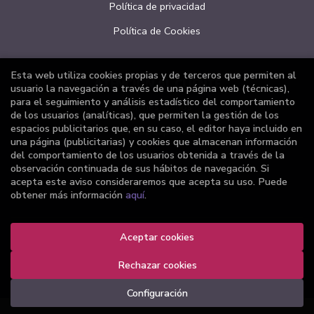
Política de privacidad
Política de Cookies
Esta web utiliza cookies propias y de terceros que permiten al
ATENCIÓN AL CLIENTE
usuario la navegación a través de una página web (técnicas),
para el seguimiento y análisis estadístico del comportamiento
Quiénes somos
de los usuarios (analíticas), que permiten la gestión de los
espacios publicitarios que, en su caso, el editor haya incluido en
Pedidos especiales
una página (publicitarias) y cookies que almacenan información
del comportamiento de los usuarios obtenida a través de la
Formulario de desistimiento
observación continuada de sus hábitos de navegación. Si
acepta este aviso consideraremos que acepta su uso. Puede
obtener más información
aquí
.
2026 ©
Librería Joker
Aceptar cookies
. Todos los Derechos Reservados |
Grupo Trevenque
Rechazar cookies
Configuración