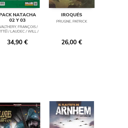
PACK NATACHA
IROQUÉS
02 Y 03
PRUGNE, PATRICK
ALTHERY, FRANÇOIS /
TTÉÏ / LAUDEC / WILL /
WASTERLAIN
34,90 €
26,00 €