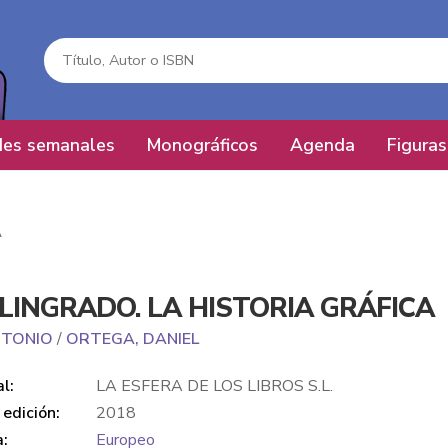
es semanales
Monográficos
Agenda
Figuras
A
LINGRADO. LA HISTORIA GRÁFICA
ANTONIO
/
ORTEGA, DANIEL
al:
LA ESFERA DE LOS LIBROS S.L.
edición:
2018
a:
Europeo