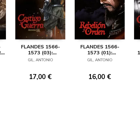
-
FLANDES 1566-
FLANDES 1566-
RA
1573 (03):
1573 (01):
1
CASTIGO Y
REBELIÓN Y
GIL, ANTONIO
GIL, ANTONIO
GUERRA
ORDEN
17,00 €
16,00 €