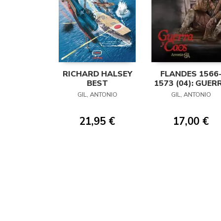
RICHARD HALSEY
FLANDES 1566
BEST
1573 (04): GUER
Y CAOS
GIL, ANTONIO
GIL, ANTONIO
21,95 €
17,00 €