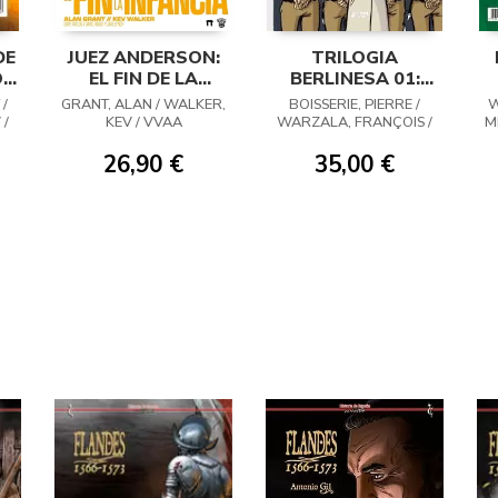
DE
JUEZ ANDERSON:
TRILOGIA
ÓN
EL FIN DE LA
BERLINESA 01:
INFANCIA
VIOLETAS DE
/
GRANT, ALAN / WALKER,
BOISSERIE, PIERRE /
W
MARZO
 /
KEV / VVAA
WARZALA, FRANÇOIS /
MI
KERR, PHILIP
26,90 €
35,00 €