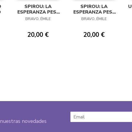
O
SPIROU: LA
SPIROU: LA
U
O
ESPERANZA PESE
ESPERANZA PESE
A TODO 03
A TODO 01
BRAVO, ÉMILE
BRAVO, ÉMILE
20,00 €
20,00 €
e nuestras novedades