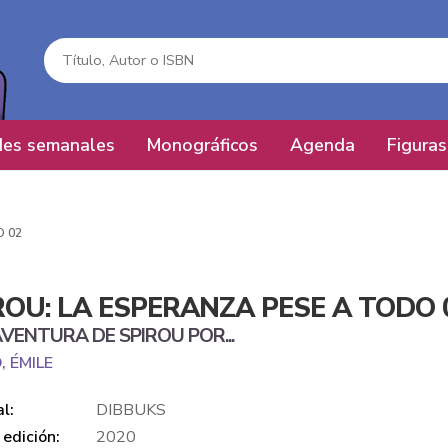
es semanales
Monográficos
Agenda
Figuras
O 02
ROU: LA ESPERANZA PESE A TODO 
VENTURA DE SPIROU POR...
 ÉMILE
al:
DIBBUKS
edición:
2020