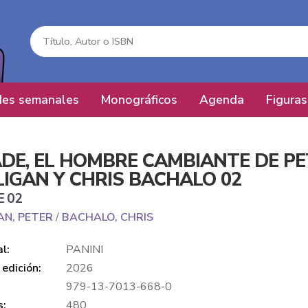
es semanales
Monográficos
Agenda
Figuras
DE, EL HOMBRE CAMBIANTE DE P
LIGAN Y CHRIS BACHALO 02
E 02
AN, PETER
/
BACHALO, CHRIS
al:
PANINI
edición:
2026
979-13-7013-668-0
s:
480