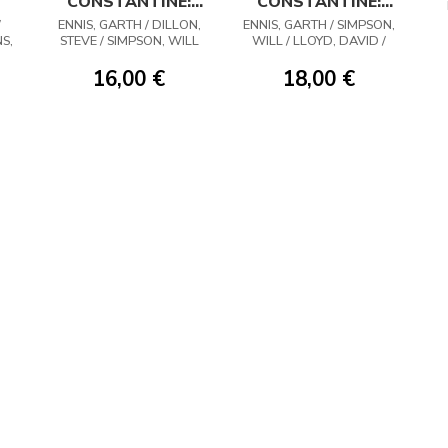
CONSTANTINE:
CONSTANTINE:
HELLBLAZER 12
HELLBLAZER 11
/
ENNIS, GARTH / DILLON,
ENNIS, GARTH / SIMPSON,
E
S,
STEVE / SIMPSON, WILL
WILL / LLOYD, DAVID /
OM
DILLON, STEVE
16,00 €
18,00 €