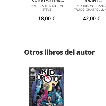
CONSTANTINE:
GRANT
HELLBLAZER 13
MORRISON 02
ENNIS, GARTH / DILLON,
MORRISON, GRANT 
STEVE
TRUOG, CHAS / CULLIN
PARIS / GRUMMETT, T
18,00 €
42,00 €
Otros libros del autor