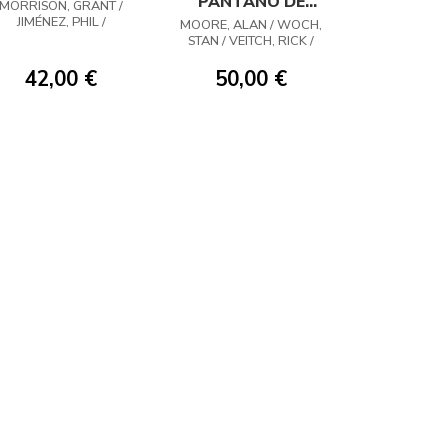
PANTANO DE
MORRISON, GRANT /
ALAN MOORE 02
JIMÉNEZ, PHIL /
MOORE, ALAN / WOCH,
DWARDS, TOMMY LEE /
STAN / VEITCH, RICK /
BOND, PHIL /
BISSETTE, STEVE /
BUCKINGHAM, MARK /
TOTLEBEN, JOHN / VVAA
42,00 €
50,00 €
YEOWELL, STEVE /
THOMPSON, JILL /
JOHNSON, PAUL