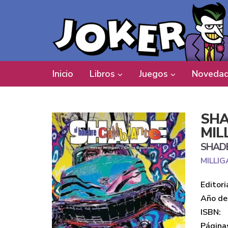
Inicio
Libros
Juegos
Novedad
SHA
MIL
SHAD
MILLIG
Editori
Año de 
ISBN:
Página