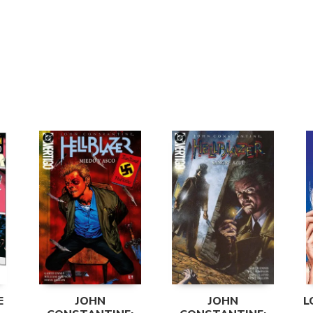
E
JOHN
JOHN
L