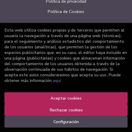
Política de privacidad
Política de Cookies
Esta web utiliza cookies propias y de terceros que permiten al
ATENCIÓN AL CLIENTE
usuario la navegación a través de una página web (técnicas),
para el seguimiento y análisis estadístico del comportamiento
Quiénes somos
de los usuarios (analíticas), que permiten la gestión de los
espacios publicitarios que, en su caso, el editor haya incluido en
Pedidos especiales
una página (publicitarias) y cookies que almacenan información
del comportamiento de los usuarios obtenida a través de la
Formulario de desistimiento
observación continuada de sus hábitos de navegación. Si
acepta este aviso consideraremos que acepta su uso. Puede
obtener más información
aquí
.
Aceptar cookies
2026 ©
Librería Joker
. Todos los Derechos Reservados |
Grupo Trevenque
Rechazar cookies
Configuración