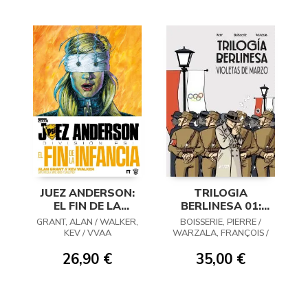
JUEZ ANDERSON:
TRILOGIA
EL FIN DE LA
BERLINESA 01:
INFANCIA
VIOLETAS DE
GRANT, ALAN / WALKER,
BOISSERIE, PIERRE /
MARZO
KEV / VVAA
WARZALA, FRANÇOIS /
KERR, PHILIP
26,90 €
35,00 €