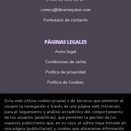
comics@libreriasjoker.com
Formulario de contacto
PÁGINAS LEGALES
Aviso legal
Condiciones de venta
Política de privacidad
Política de Cookies
Esta web utiliza cookies propias y de terceros que permiten al
ATENCIÓN AL CLIENTE
usuario la navegación a través de una página web (técnicas),
para el seguimiento y análisis estadístico del comportamiento
Quiénes somos
de los usuarios (analíticas), que permiten la gestión de los
espacios publicitarios que, en su caso, el editor haya incluido en
Pedidos especiales
una página (publicitarias) y cookies que almacenan información