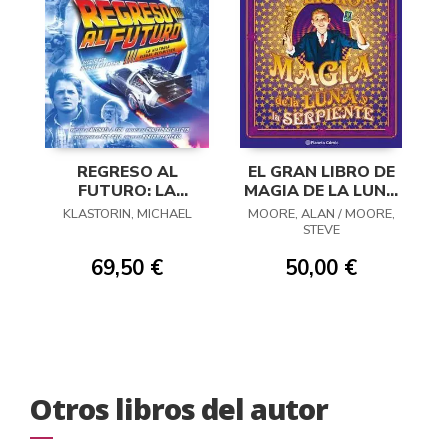
REGRESO AL
EL GRAN LIBRO DE
FUTURO: LA
MAGIA DE LA LUNA
HISTORIA VISUAL
Y LA SERPIENTE
KLASTORIN, MICHAEL
MOORE, ALAN / MOORE,
DEFINITIVA Y
STEVE
EXPANDIDA
69,50 €
50,00 €
Otros libros del autor