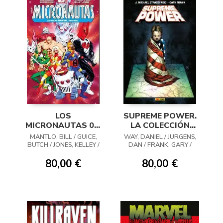
LOS
SUPREME POWER.
MICRONAUTAS 03:
LA COLECCIÓN
LA ETAPA MARVEL
COMPLETA
MANTLO, BILL / GUICE,
WAY, DANIEL / JURGENS,
ORIGINAL
BUTCH / JONES, KELLEY /
DAN / FRANK, GARY /
GILLIS, PETER B. /
FOREMAN, TRAVEL /
WHIGHAM, RED /
DILLON, STEVE /
80,00 €
80,00 €
BENDER, HOWARD
STRACZYNSKI, MICHAEL /
BARNES, SARA / VVAA