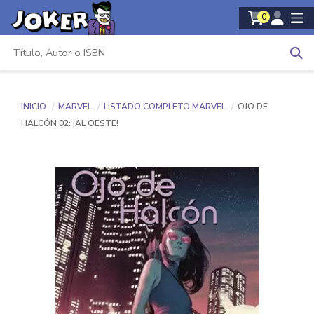
0
INICIO
MARVEL
LISTADO COMPLETO MARVEL
OJO DE
HALCÓN 02: ¡AL OESTE!