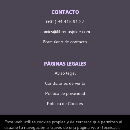
CONTACTO
(+34) 94 415 91 27
comics@libreriasjoker.com
Formulario de contacto
PÁGINAS LEGALES
Aviso legal
Condiciones de venta
Política de privacidad
Política de Cookies
Esta web utiliza cookies propias y de terceros que permiten al
ATENCIÓN AL CLIENTE
usuario la navegación a través de una página web (técnicas),