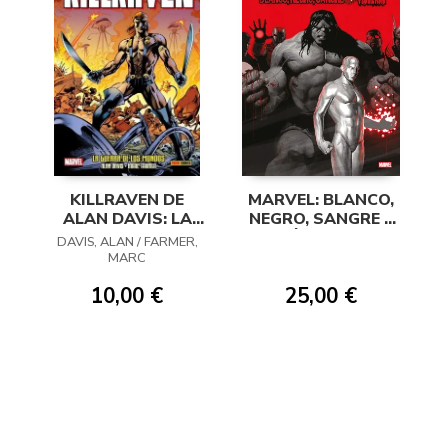
KILLRAVEN DE
MARVEL: BLANCO,
ALAN DAVIS: LA
NEGRO, SANGRE Y
GUERRA DE LOS
VÍSCERAS
DAVIS, ALAN / FARMER,
MUNDOS
MARC
10,00 €
25,00 €