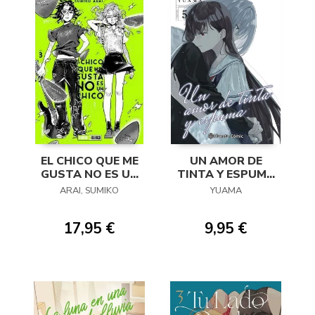
EL CHICO QUE ME
UN AMOR DE
GUSTA NO ES UN
TINTA Y ESPUMA
CHICO 03
05
ARAI, SUMIKO
YUAMA
17,95 €
9,95 €