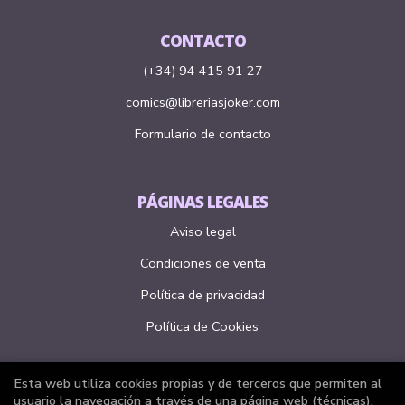
CONTACTO
(+34) 94 415 91 27
comics@libreriasjoker.com
Formulario de contacto
PÁGINAS LEGALES
Aviso legal
Condiciones de venta
Política de privacidad
Política de Cookies
Esta web utiliza cookies propias y de terceros que permiten al
ATENCIÓN AL CLIENTE
usuario la navegación a través de una página web (técnicas),