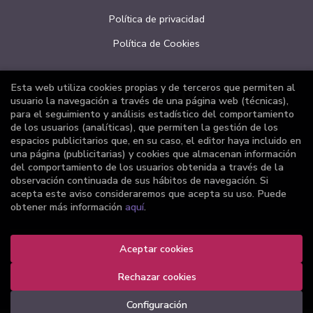
Política de privacidad
Política de Cookies
Esta web utiliza cookies propias y de terceros que permiten al
ATENCIÓN AL CLIENTE
usuario la navegación a través de una página web (técnicas),
para el seguimiento y análisis estadístico del comportamiento
Quiénes somos
de los usuarios (analíticas), que permiten la gestión de los
espacios publicitarios que, en su caso, el editor haya incluido en
Pedidos especiales
una página (publicitarias) y cookies que almacenan información
del comportamiento de los usuarios obtenida a través de la
Formulario de desistimiento
observación continuada de sus hábitos de navegación. Si
acepta este aviso consideraremos que acepta su uso. Puede
obtener más información
aquí
.
2026 ©
Librería Joker
Aceptar cookies
. Todos los Derechos Reservados |
Grupo Trevenque
Rechazar cookies
Configuración