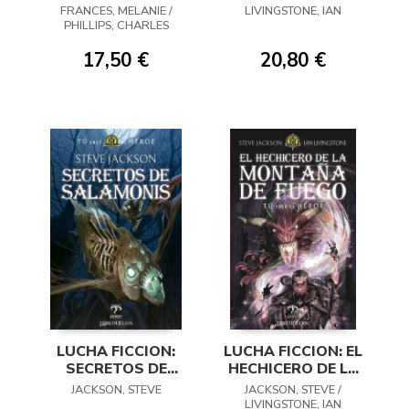
BOOK 04
GIGANTES
FRANCES, MELANIE /
LIVINGSTONE, IAN
PHILLIPS, CHARLES
17,50 €
20,80 €
LUCHA FICCION:
LUCHA FICCION: EL
SECRETOS DE
HECHICERO DE LA
SALAMONIS
MONTANA DE
JACKSON, STEVE
JACKSON, STEVE /
FUEGO
LIVINGSTONE, IAN