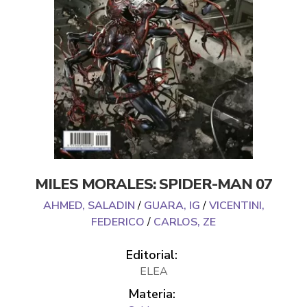
MILES MORALES: SPIDER-MAN 07
AHMED, SALADIN
/
GUARA, IG
/
VICENTINI,
FEDERICO
/
CARLOS, ZE
Editorial:
ELEA
Materia: