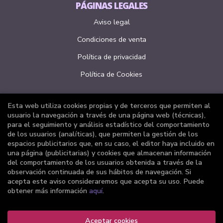
PÁGINAS LEGALES
Aviso legal
Condiciones de venta
Política de privacidad
Política de Cookies
Esta web utiliza cookies propias y de terceros que permiten al
ATENCIÓN AL CLIENTE
usuario la navegación a través de una página web (técnicas),
para el seguimiento y análisis estadístico del comportamiento
Quiénes somos
de los usuarios (analíticas), que permiten la gestión de los
espacios publicitarios que, en su caso, el editor haya incluido en
Pedidos especiales
una página (publicitarias) y cookies que almacenan información
del comportamiento de los usuarios obtenida a través de la
Formulario de desistimiento
observación continuada de sus hábitos de navegación. Si
acepta este aviso consideraremos que acepta su uso. Puede
obtener más información
aquí
.
Aceptar cookies
2026 ©
Librería Joker
. Todos los Derechos Reservados |