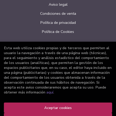
Aviso legal
Condiciones de venta
Política de privacidad
Política de Cookies
Esta web utiliza cookies propias y de terceros que permiten al
ATENCIÓN AL CLIENTE
usuario la navegación a través de una página web (técnicas),
para el seguimiento y análisis estadístico del comportamiento
Quiénes somos
de los usuarios (analíticas), que permiten la gestión de los
espacios publicitarios que, en su caso, el editor haya incluido en
Pedidos especiales
una página (publicitarias) y cookies que almacenan información
del comportamiento de los usuarios obtenida a través de la
Formulario de desistimiento
observación continuada de sus hábitos de navegación. Si
acepta este aviso consideraremos que acepta su uso. Puede
obtener más información
aquí
.
Aceptar cookies
2026 ©
Librería Joker
. Todos los Derechos Reservados |
Grupo Trevenque