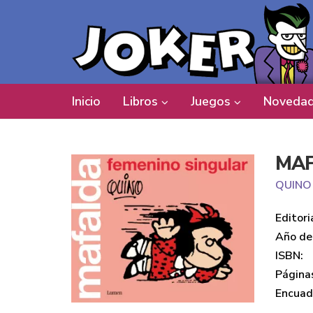
Inicio
Libros
Juegos
Novedad
MAF
QUINO
Editori
Año de 
ISBN:
Página
Encuad