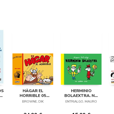
OS
HÄGAR EL
HERMINIO
6-
HORRIBLE 05
BOLAEXTRA. NO
(1977-1978)
QUEDA CASI
BROWNE, DIK
ENTRIALGO, MAURO