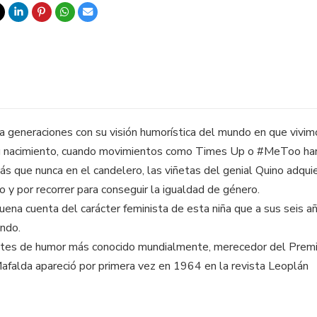
 a generaciones con su visión humorística del mundo en que vivim
u nacimiento, cuando movimientos como Times Up o #MeToo han
s que nunca en el candelero, las viñetas del genial Quino adquie
o y por recorrer para conseguir la igualdad de género.
na cuenta del carácter feminista de esta niña que a sus seis años
undo.
tes de humor más conocido mundialmente, merecedor del Premio 
Mafalda apareció por primera vez en 1964 en la revista Leoplán