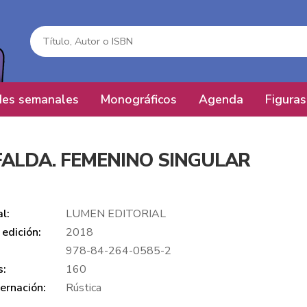
es semanales
Monográficos
Agenda
Figuras
ALDA. FEMENINO SINGULAR
al:
LUMEN EDITORIAL
edición:
2018
978-84-264-0585-2
s:
160
ernación:
Rústica