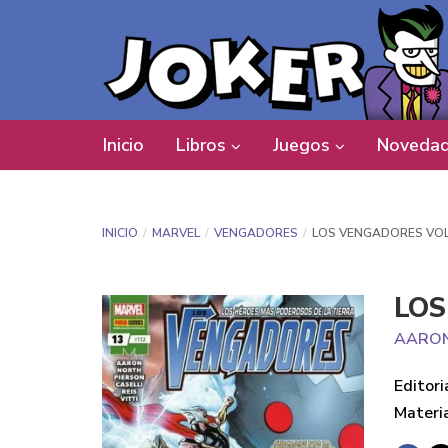
Inicio
Libros
Juegos
Novedad
INICIO
MARVEL
VENGADORES
LOS VENGADORES VOL.4
LOS
AARON
Editori
Materi