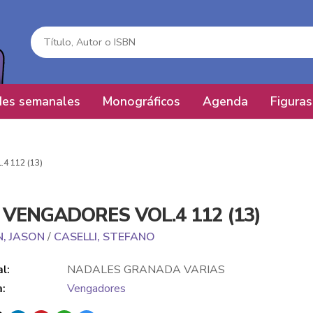
es semanales
Monográficos
Agenda
Figuras
 112 (13)
 VENGADORES VOL.4 112 (13)
, JASON
/
CASELLI, STEFANO
al:
NADALES GRANADA VARIAS
a:
Vengadores