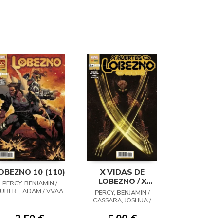
OBEZNO 10 (110)
X VIDAS DE
LOBEZNO / X
PERCY, BENJAMIN /
MUERTES DE
UBERT, ADAM / VVAA
PERCY, BENJAMIN /
LOBEZNO 02
CASSARA, JOSHUA /
VICENTINI, FEDERICO