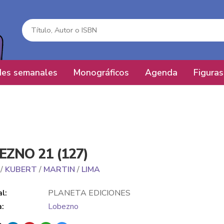
es semanales
Monográficos
Agenda
Figuras
EZNO 21 (127)
/
KUBERT
/
MARTIN
/
LIMA
al:
PLANETA EDICIONES
a:
Lobezno