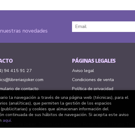
e nuestras novedades
ACTO
PÁGINAS LEGALES
4) 94 415 91 27
Aviso legal
cs@libreriasjoker.com
Condiciones de venta
mulario de contacto
Política de privacidad
uario la navegación a través de una página web (técnicas), para el
Política de Cookies
ios (analíticas), que permiten la gestión de los espacios
a (publicitarias) y cookies que almacenan información del
ón continuada de sus hábitos de navegación. Si acepta este aviso
ón
aquí
.
 ©
Librería Joker
. Todos los Derechos Reservados |
Grupo Tre