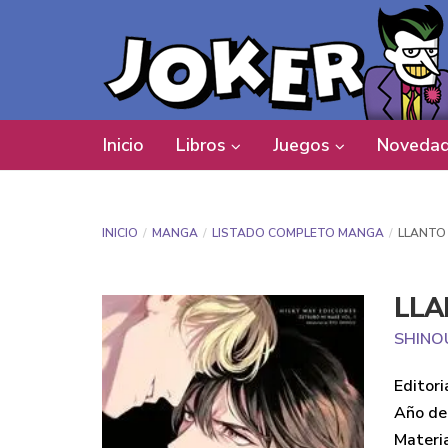
Inicio
Libros
Juegos
Novedad
INICIO
MANGA
LISTADO COMPLETO MANGA
LLANTO
LLA
SHINO
Editori
Año de 
Materi