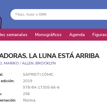
es semanales
Monográficos
Agenda
Figuras
ADORAS. LA LUNA ESTÁ ARRIBA
I, MARIKO
/
ALLEN, BROOKLYN
al:
SAPRISTI CÓMIC
edición:
2019
978-84-17305-66-6
s:
256
ernación:
Rústica