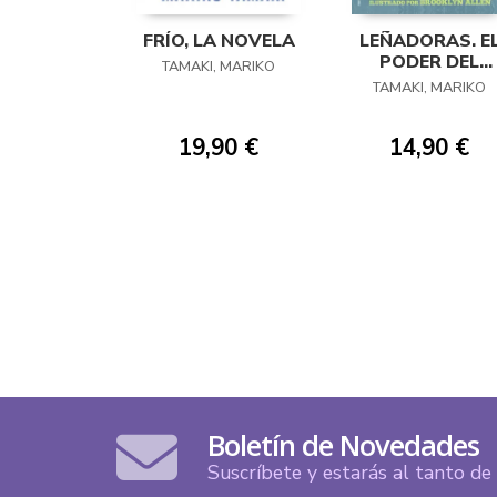
FRÍO, LA NOVELA
LEÑADORAS. E
PODER DEL
TAMAKI, MARIKO
UNICORNIO
TAMAKI, MARIKO
19,90 €
14,90 €
Boletín de Novedades
Suscríbete y estarás al tanto d