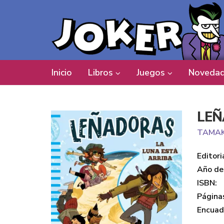
Inicio
Libros
Juegos
Novedad
LEÑ
TAMAK
Editori
Año de 
ISBN:
Página
Encuad