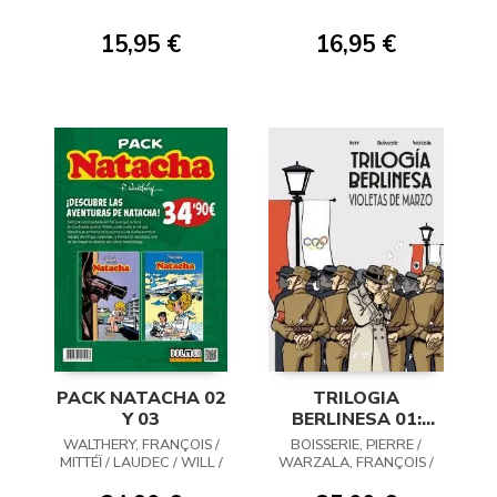
15,95 €
16,95 €
PACK NATACHA 02
TRILOGIA
Y 03
BERLINESA 01:
VIOLETAS DE
WALTHERY, FRANÇOIS /
BOISSERIE, PIERRE /
MARZO
MITTÉÏ / LAUDEC / WILL /
WARZALA, FRANÇOIS /
WASTERLAIN
KERR, PHILIP