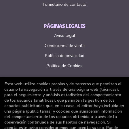
Formulario de contacto
PÁGINAS LEGALES
Aviso legal
Condiciones de venta
Política de privacidad
Política de Cookies
Esta web utiliza cookies propias y de terceros que permiten al
ATENCIÓN AL CLIENTE
usuario la navegación a través de una página web (técnicas),
para el seguimiento y análisis estadístico del comportamiento
Quiénes somos
de los usuarios (analíticas), que permiten la gestión de los
espacios publicitarios que, en su caso, el editor haya incluido en
Pedidos especiales
una página (publicitarias) y cookies que almacenan información
del comportamiento de los usuarios obtenida a través de la
Formulario de desistimiento
observación continuada de sus hábitos de navegación. Si
acepta este aviso consideraremos que acepta su uso. Puede