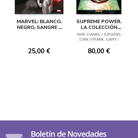
MARVEL: BLANCO,
SUPREME POWER.
NEGRO, SANGRE Y
LA COLECCIÓN
VÍSCERAS
COMPLETA
WAY, DANIEL / JURGENS,
DAN / FRANK, GARY /
FOREMAN, TRAVEL /
DILLON, STEVE /
25,00 €
80,00 €
STRACZYNSKI, MICHAEL /
BARNES, SARA / VVAA
Boletín de Novedades