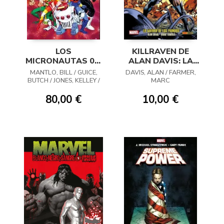
LOS
KILLRAVEN DE
MICRONAUTAS 03:
ALAN DAVIS: LA
LA ETAPA MARVEL
GUERRA DE LOS
MANTLO, BILL / GUICE,
DAVIS, ALAN / FARMER,
ORIGINAL
MUNDOS
BUTCH / JONES, KELLEY /
MARC
GILLIS, PETER B. /
WHIGHAM, RED /
80,00 €
10,00 €
BENDER, HOWARD