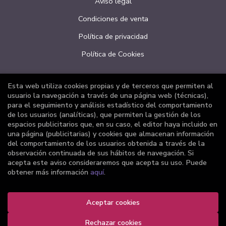
Aviso legal
Condiciones de venta
Política de privacidad
Política de Cookies
Esta web utiliza cookies propias y de terceros que permiten al
ATENCIÓN AL CLIENTE
usuario la navegación a través de una página web (técnicas),
para el seguimiento y análisis estadístico del comportamiento
Quiénes somos
de los usuarios (analíticas), que permiten la gestión de los
espacios publicitarios que, en su caso, el editor haya incluido en
Pedidos especiales
una página (publicitarias) y cookies que almacenan información
del comportamiento de los usuarios obtenida a través de la
Formulario de desistimiento
observación continuada de sus hábitos de navegación. Si
acepta este aviso consideraremos que acepta su uso. Puede
obtener más información
aquí
.
Aceptar cookies
2026 ©
Librería Joker
. Todos los Derechos Reservados |
Grupo Trevenque
Rechazar cookies