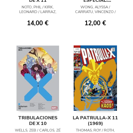
DE X 11
ESPECIAL:
MARIPOSA
NOTO, PHIL / KIRK,
WONG, ALYSSA /
MENTAL 02
LEONARD / LARRAZ,
CARRATU, VINCENZO /
PEPE / DUGGAN, GERRY /
HIDALGO, MOISES
LAVALLE, VICTOR
14,00 €
12,00 €
TRIBULACIONES
LA PATRULLA-X 11
DE X 10
(1969)
WELLS, ZEB / CARLOS, ZÉ
THOMAS, ROY / ROTH,