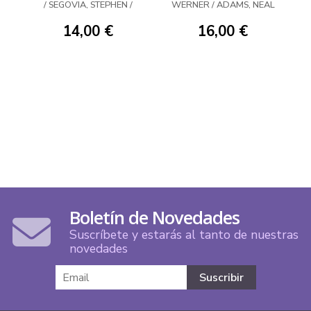
/ SEGOVIA, STEPHEN /
WERNER / ADAMS, NEAL
HOWARD, TINI / TO,
MARCUS / DUGGAN,
14,00 €
16,00 €
GERRY / LOLLI, MATTEO /
NOTO, PHIL / AYALA, VITA /
BEYRUTH, DANILO S. /
LARRAZ, PEPE
Boletín de Novedades
Suscríbete y estarás al tanto de nuestras
novedades