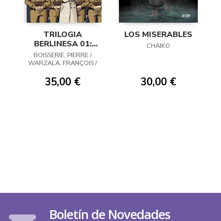
TRILOGIA
LOS MISERABLES
BERLINESA 01:
CHAIKO
VIOLETAS DE
BOISSERIE, PIERRE /
MARZO
WARZALA, FRANÇOIS /
KERR, PHILIP
35,00 €
30,00 €
Boletín de Novedades