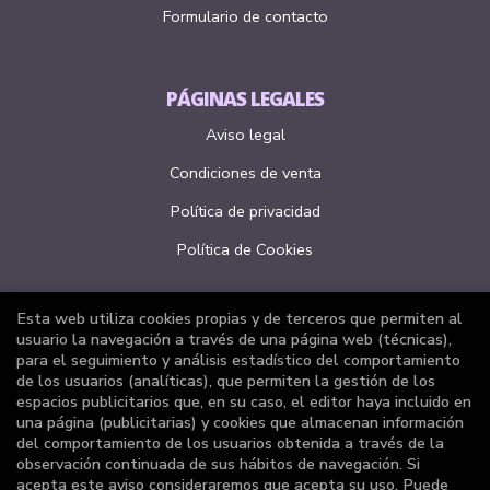
Formulario de contacto
PÁGINAS LEGALES
Aviso legal
Condiciones de venta
Política de privacidad
Política de Cookies
Esta web utiliza cookies propias y de terceros que permiten al
ATENCIÓN AL CLIENTE
usuario la navegación a través de una página web (técnicas),
para el seguimiento y análisis estadístico del comportamiento
Quiénes somos
de los usuarios (analíticas), que permiten la gestión de los
espacios publicitarios que, en su caso, el editor haya incluido en
Pedidos especiales
una página (publicitarias) y cookies que almacenan información
del comportamiento de los usuarios obtenida a través de la
Formulario de desistimiento
observación continuada de sus hábitos de navegación. Si
acepta este aviso consideraremos que acepta su uso. Puede