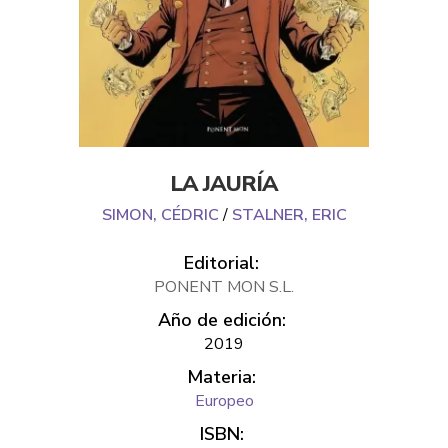
LA JAURÍA
SIMON, CÉDRIC
/
STALNER, ERIC
Editorial:
PONENT MON S.L.
Año de edición:
2019
Materia:
Europeo
ISBN: