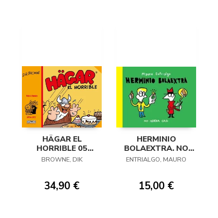
HÄGAR EL
HERMINIO
HORRIBLE 05
BOLAEXTRA. NO
(1977-1978)
QUEDA CASI
BROWNE, DIK
ENTRIALGO, MAURO
34,90 €
15,00 €