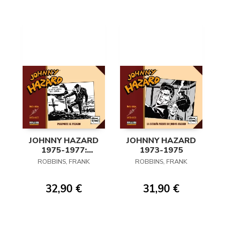
JOHNNY HAZARD
JOHNNY HAZARD
1975-1977:
1973-1975
PASAPORTE AL
ROBBINS, FRANK
ROBBINS, FRANK
PELIGRO (ÚLTIMO
NÚMERO)
32,90 €
31,90 €