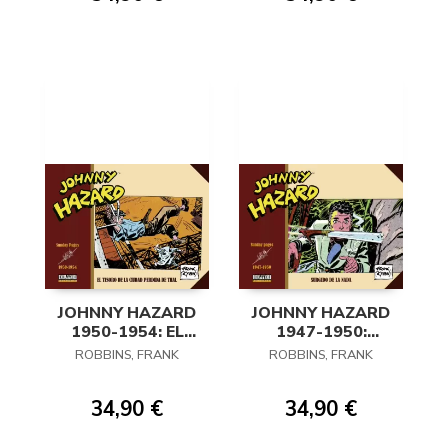
JOHNNY HAZARD
JOHNNY HAZARD
1950-1954: EL
1947-1950:
TESORO DE LA
SURGIDO DE LA
ROBBINS, FRANK
ROBBINS, FRANK
CIUDAD PERDIDA
NADA
DE THAL
34,90 €
34,90 €