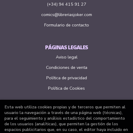
(+34) 94 415 91 27
comics@libreriasjoker.com
Formulario de contacto
PÁGINAS LEGALES
Aviso legal
Condiciones de venta
Política de privacidad
Política de Cookies
Esta web utiliza cookies propias y de terceros que permiten al
ATENCIÓN AL CLIENTE
usuario la navegación a través de una página web (técnicas),
para el seguimiento y análisis estadístico del comportamiento
Quiénes somos
de los usuarios (analíticas), que permiten la gestión de los
espacios publicitarios que, en su caso, el editor haya incluido en
Pedidos especiales