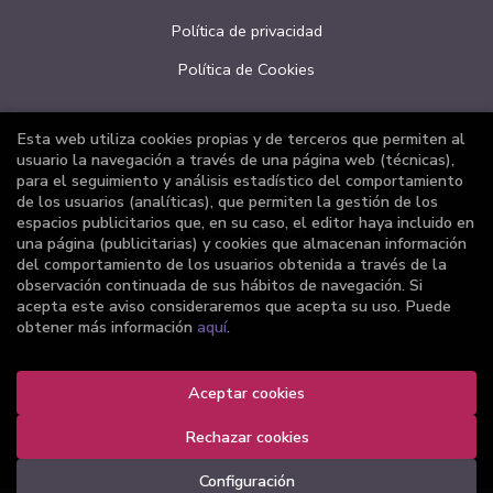
Política de privacidad
Política de Cookies
Esta web utiliza cookies propias y de terceros que permiten al
ATENCIÓN AL CLIENTE
usuario la navegación a través de una página web (técnicas),
para el seguimiento y análisis estadístico del comportamiento
Quiénes somos
de los usuarios (analíticas), que permiten la gestión de los
espacios publicitarios que, en su caso, el editor haya incluido en
Pedidos especiales
una página (publicitarias) y cookies que almacenan información
del comportamiento de los usuarios obtenida a través de la
Formulario de desistimiento
observación continuada de sus hábitos de navegación. Si
acepta este aviso consideraremos que acepta su uso. Puede
obtener más información
aquí
.
Aceptar cookies
2026 ©
Librería Joker
. Todos los Derechos Reservados |
Grupo Trevenque
Rechazar cookies
Configuración