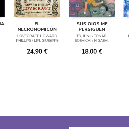
MA
EL
SUS OJOS ME
NECRONOMICÓN
PERSIGUEN
H
LOVECRAFT, HOWARD
ITO, JUNJI / TONARI,
PHILLIPS / LIPI, GIUSEPPE
SOSHICHI / HIGASHI,
/ GRENDEL, GRETA
MASAO
24,90 €
18,00 €