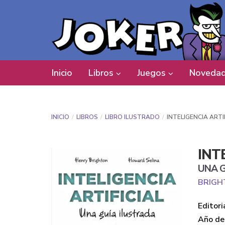
Inicio
Libros
Juegos
Novedad
INICIO
LIBROS
LIBRO ILUSTRADO
INTELIGENCIA ARTI
INT
UNA G
BRIGH
Editori
Año de 