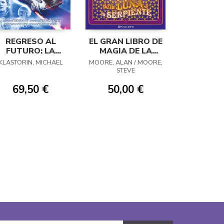
REGRESO AL
EL GRAN LIBRO DE
FUTURO: LA
MAGIA DE LA
ISTORIA VISUAL
LUNA Y LA
KLASTORIN, MICHAEL
MOORE, ALAN / MOORE,
DEFINITIVA Y
SERPIENTE
STEVE
EXPANDIDA
69,50 €
50,00 €