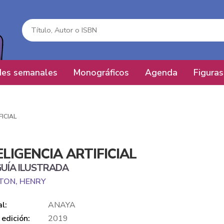
es semanales
Monográficos
Agenda
Figuras
FICIAL
ELIGENCIA ARTIFICIAL
UÍA ILUSTRADA
TON, HENRY
al:
ANAYA
edición:
2019