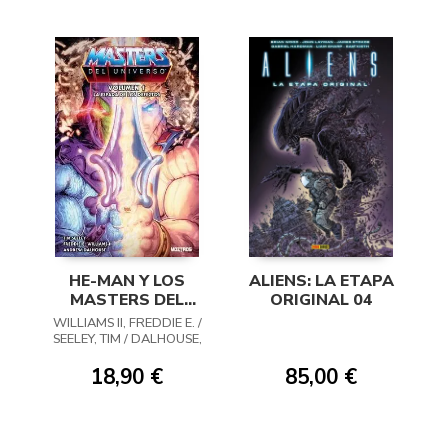
HE-MAN Y LOS
ALIENS: LA ETAPA
MASTERS DEL
ORIGINAL 04
UNIVERSO 01: LA
WILLIAMS II, FREDDIE E. /
ESPADA DE LOS
SEELEY, TIM / DALHOUSE,
DEFECTOS
ANDREW
18,90 €
85,00 €