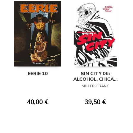
EERIE 10
SIN CITY 06:
ALCOHOL, CHICAS
Y BALAS
MILLER, FRANK
40,00 €
39,50 €