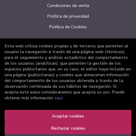
Condiciones de venta
Política de privacidad
Política de Cookies
Esta web utiliza cookies propias y de terceros que permiten al
ATENCIÓN AL CLIENTE
usuario la navegación a través de una página web (técnicas),
para el seguimiento y análisis estadístico del comportamiento
Quiénes somos
de los usuarios (analíticas), que permiten la gestión de los
espacios publicitarios que, en su caso, el editor haya incluido en
Pedidos especiales
una página (publicitarias) y cookies que almacenan información
del comportamiento de los usuarios obtenida a través de la
Formulario de desistimiento
observación continuada de sus hábitos de navegación. Si
acepta este aviso consideraremos que acepta su uso. Puede
obtener más información
aquí
.
Aceptar cookies
2026 ©
Librería Joker
. Todos los Derechos Reservados |
Grupo Trevenque
Rechazar cookies