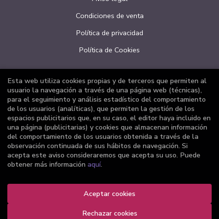
Condiciones de venta
Política de privacidad
Política de Cookies
Esta web utiliza cookies propias y de terceros que permiten al
ATENCIÓN AL CLIENTE
usuario la navegación a través de una página web (técnicas),
para el seguimiento y análisis estadístico del comportamiento
Quiénes somos
de los usuarios (analíticas), que permiten la gestión de los
espacios publicitarios que, en su caso, el editor haya incluido en
Pedidos especiales
una página (publicitarias) y cookies que almacenan información
del comportamiento de los usuarios obtenida a través de la
Formulario de desistimiento
observación continuada de sus hábitos de navegación. Si
acepta este aviso consideraremos que acepta su uso. Puede
obtener más información
aquí
.
2026 ©
Librería Joker
Aceptar cookies
. Todos los Derechos Reservados |
Grupo Trevenque
Rechazar cookies