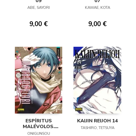
09
07
ABE, SAYORI
KAWAE, KOTA
9,00 €
9,00 €
ESPÍRITUS
KAIJIN REIJOH 14
MALÉVOLOS.
TASHIRO, TETSUYA
MONONOGATARI
ONIGUNSOU