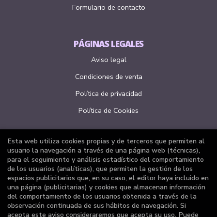
Formulario de contacto
PÁGINAS LEGALES
Aviso legal
Condiciones de venta
Política de privacidad
Política de Cookies
Esta web utiliza cookies propias y de terceros que permiten al
ATENCIÓN AL CLIENTE
usuario la navegación a través de una página web (técnicas),
para el seguimiento y análisis estadístico del comportamiento
Quiénes somos
de los usuarios (analíticas), que permiten la gestión de los
espacios publicitarios que, en su caso, el editor haya incluido en
Pedidos especiales
una página (publicitarias) y cookies que almacenan información
del comportamiento de los usuarios obtenida a través de la
Formulario de desistimiento
observación continuada de sus hábitos de navegación. Si
acepta este aviso consideraremos que acepta su uso. Puede