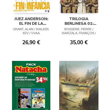
JUEZ ANDERSON:
TRILOGIA
EL FIN DE LA
BERLINESA 01:
INFANCIA
VIOLETAS DE
GRANT, ALAN / WALKER,
BOISSERIE, PIERRE /
MARZO
KEV / VVAA
WARZALA, FRANÇOIS /
KERR, PHILIP
26,90 €
35,00 €