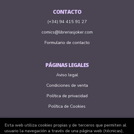
CONTACTO
(+34) 94 415 91 27
comics@libreriasjoker.com
Formulario de contacto
PÁGINAS LEGALES
Aviso legal
Condiciones de venta
Política de privacidad
Política de Cookies
Esta web utiliza cookies propias y de terceros que permiten al
ATENCIÓN AL CLIENTE
usuario la navegación a través de una página web (técnicas),