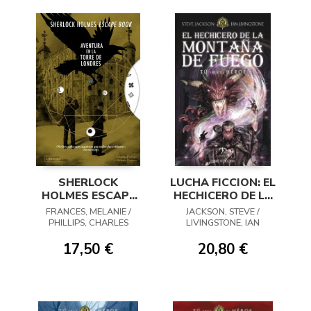
SHERLOCK
LUCHA FICCION: EL
HOLMES ESCAPE
HECHICERO DE LA
BOOK 04
MONTANA DE
FRANCES, MELANIE /
JACKSON, STEVE /
FUEGO
PHILLIPS, CHARLES
LIVINGSTONE, IAN
17,50 €
20,80 €