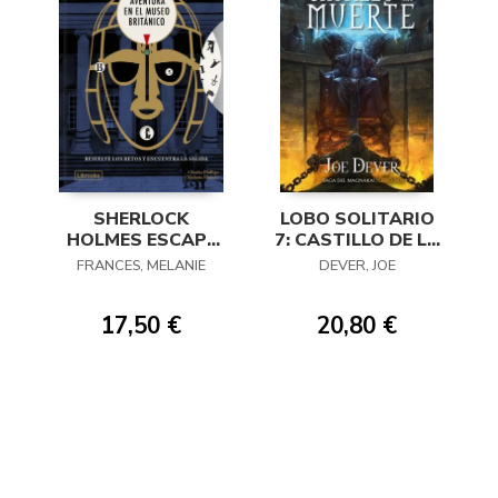
SHERLOCK
LOBO SOLITARIO
HOLMES ESCAPE
7: CASTILLO DE LA
BOOK 03
MUERTE
FRANCES, MELANIE
DEVER, JOE
17,50 €
20,80 €