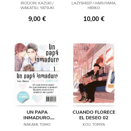
REINO 04
IRODORI, KAZUKI /
LAZYSHEEP / HARUYAMA,
WAKATSU, YATSUKI
HIBIKO
9,00 €
10,00 €
UN PAPA
CUANDO FLORECE
INMADURO.
EL DESEO 02
COLECCION
NAKAMI, TOMO
KOU, TORIYA
COMPLETA