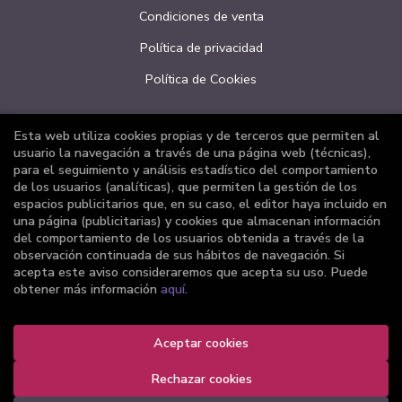
Condiciones de venta
Política de privacidad
Política de Cookies
Esta web utiliza cookies propias y de terceros que permiten al
ATENCIÓN AL CLIENTE
usuario la navegación a través de una página web (técnicas),
para el seguimiento y análisis estadístico del comportamiento
Quiénes somos
de los usuarios (analíticas), que permiten la gestión de los
espacios publicitarios que, en su caso, el editor haya incluido en
Pedidos especiales
una página (publicitarias) y cookies que almacenan información
del comportamiento de los usuarios obtenida a través de la
Formulario de desistimiento
observación continuada de sus hábitos de navegación. Si
acepta este aviso consideraremos que acepta su uso. Puede
obtener más información
aquí
.
Aceptar cookies
2026 ©
Librería Joker
. Todos los Derechos Reservados |
Grupo Trevenque
Rechazar cookies