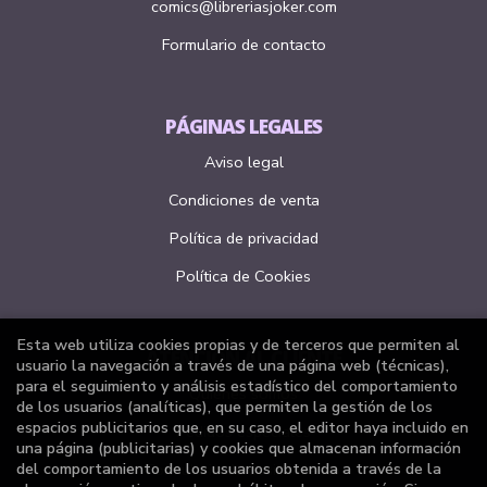
comics@libreriasjoker.com
Formulario de contacto
PÁGINAS LEGALES
Aviso legal
Condiciones de venta
Política de privacidad
Política de Cookies
Esta web utiliza cookies propias y de terceros que permiten al
ATENCIÓN AL CLIENTE
usuario la navegación a través de una página web (técnicas),
para el seguimiento y análisis estadístico del comportamiento
Quiénes somos
de los usuarios (analíticas), que permiten la gestión de los
espacios publicitarios que, en su caso, el editor haya incluido en
Pedidos especiales
una página (publicitarias) y cookies que almacenan información
del comportamiento de los usuarios obtenida a través de la
Formulario de desistimiento