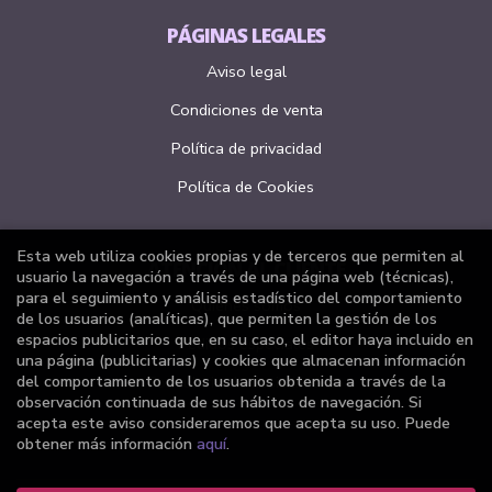
PÁGINAS LEGALES
Aviso legal
Condiciones de venta
Política de privacidad
Política de Cookies
Esta web utiliza cookies propias y de terceros que permiten al
ATENCIÓN AL CLIENTE
usuario la navegación a través de una página web (técnicas),
para el seguimiento y análisis estadístico del comportamiento
Quiénes somos
de los usuarios (analíticas), que permiten la gestión de los
espacios publicitarios que, en su caso, el editor haya incluido en
Pedidos especiales
una página (publicitarias) y cookies que almacenan información
del comportamiento de los usuarios obtenida a través de la
Formulario de desistimiento
observación continuada de sus hábitos de navegación. Si
acepta este aviso consideraremos que acepta su uso. Puede
obtener más información
aquí
.